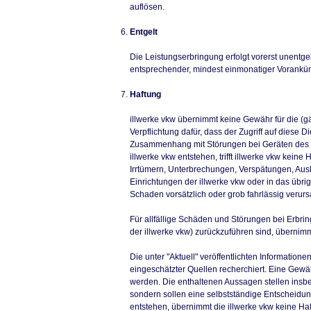
auflösen.
Entgelt
Die Leistungserbringung erfolgt vorerst unentgel
entsprechender, mindest einmonatiger Vorankü
Haftung
illwerke vkw übernimmt keine Gewähr für die (g
Verpflichtung dafür, dass der Zugriff auf diese 
Zusammenhang mit Störungen bei Geräten des 
illwerke vkw entstehen, trifft illwerke vkw kein
Irrtümern, Unterbrechungen, Verspätungen, Ausl
Einrichtungen der illwerke vkw oder in das übri
Schaden vorsätzlich oder grob fahrlässig verurs
Für allfällige Schäden und Störungen bei Erbr
der illwerke vkw) zurückzuführen sind, übernimm
Die unter "Aktuell" veröffentlichten Informati
eingeschätzter Quellen recherchiert. Eine Gewäh
werden. Die enthaltenen Aussagen stellen insbe
sondern sollen eine selbstständige Entscheidung
entstehen, übernimmt die illwerke vkw keine Haf