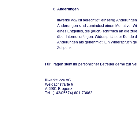
Änderungen
illwerke vkw ist berechtigt, einseitig Änderung
Änderungen sind zumindest einen Monat vor W
eines Entgeltes, die (auch) schriftlich an die
über Internet erfolgen. Widerspricht der Kunde
Änderungen als genehmigt. Ein Widerspruch geg
Zeitpunkt.
Für Fragen steht Ihr persönlicher Betreuer gerne zur Ve
illwerke vkw AG
Weidachstraße 6
A-6901 Bregenz
Tel.: (+43/05574) 601-73662